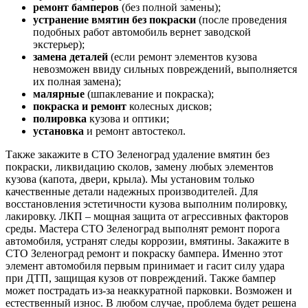
ремонт бамперов
(без полной замены);
устранение вмятин без покраски
(после проведения
подобных работ автомобиль вернет заводской
экстерьер);
замена деталей
(если ремонт элементов кузова
невозможен ввиду сильных повреждений, выполняется
их полная замена);
малярные
(шпаклевание и покраска);
покраска и ремонт
колесных дисков;
полировка
кузова и оптики;
установка
и ремонт автостекол.
Также закажите в СТО Зеленоград удаление вмятин без
покраски, ликвидацию сколов, замену любых элементов
кузова (капота, двери, крыла). Мы установим только
качественные детали надежных производителей. Для
восстановления эстетичности кузова выполним полировку,
лакировку. ЛКП – мощная защита от агрессивных факторов
среды. Мастера СТО Зеленоград выполнят ремонт порога
автомобиля, устранят следы коррозии, вмятины. Закажите в
СТО Зеленоград ремонт и покраску бампера. Именно этот
элемент автомобиля первым принимает и гасит силу удара
при ДТП, защищая кузов от повреждений. Также бампер
может пострадать из-за неаккуратной парковки. Возможен и
естественный износ. В любом случае, проблема будет решена