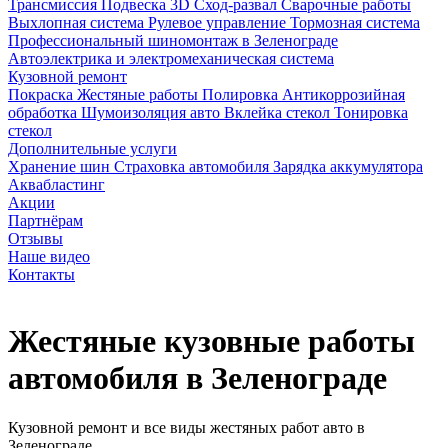
Трансмиссия
Подвеска
3D Сход-развал
Сварочные работы
Выхлопная система
Рулевое управление
Тормозная система
Профессиональный шиномонтаж в Зеленограде
Автоэлектрика и электромеханическая система
Кузовной ремонт
Покраска
Жестяные работы
Полировка
Антикоррозийная
обработка
Шумоизоляция авто
Вклейка стекол
Тонировка
стекол
Дополнительные услуги
Хранение шин
Страховка автомобиля
Зарядка аккумулятора
Аквабластинг
Акции
Партнёрам
Отзывы
Наше видео
Контакты
Жестяные кузовные работы
автомобиля в Зеленограде
Кузовной ремонт и все виды жестяных работ авто в
Зеленограде.