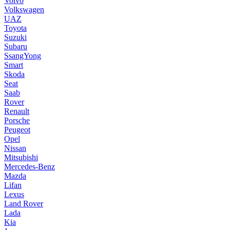
Volvo
Volkswagen
UAZ
Toyota
Suzuki
Subaru
SsangYong
Smart
Skoda
Seat
Saab
Rover
Renault
Porsche
Peugeot
Opel
Nissan
Mitsubishi
Mercedes-Benz
Mazda
Lifan
Lexus
Land Rover
Lada
Kia