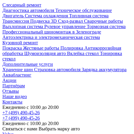
Слесарный ремонт
Диагностика автомобиля
Техническое обслуживание
Двигатель
Система охлаждения
Топливная система
Трансмиссия
Подвеска
3D Сход-развал
Сварочные работы
Выхлопная система
Рулевое управление
Тормозная система
Профессиональный шиномонтаж в Зеленограде
Автоэлектрика и электромеханическая система
Кузовной ремонт
Покраска
Жестяные работы
Полировка
Антикоррозийная
обработка
Шумоизоляция авто
Вклейка стекол
Тонировка
стекол
Дополнительные услуги
Хранение шин
Страховка автомобиля
Зарядка аккумулятора
Аквабластинг
Акции
Партнёрам
Отзывы
Наше видео
Контакты
Ежедневно с
10:00
до
20:00
+7 (499)
490-45-26
+7 (499)
490-45-26
Ежедневно с
10:00
до
20:00
Связаться с нами
Выбрать марку авто