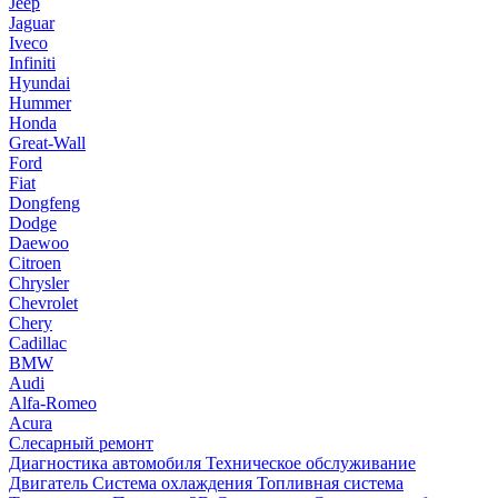
Jeep
Jaguar
Iveco
Infiniti
Hyundai
Hummer
Honda
Great-Wall
Ford
Fiat
Dongfeng
Dodge
Daewoo
Citroen
Chrysler
Chevrolet
Chery
Cadillac
BMW
Audi
Alfa-Romeo
Acura
Слесарный ремонт
Диагностика автомобиля
Техническое обслуживание
Двигатель
Система охлаждения
Топливная система