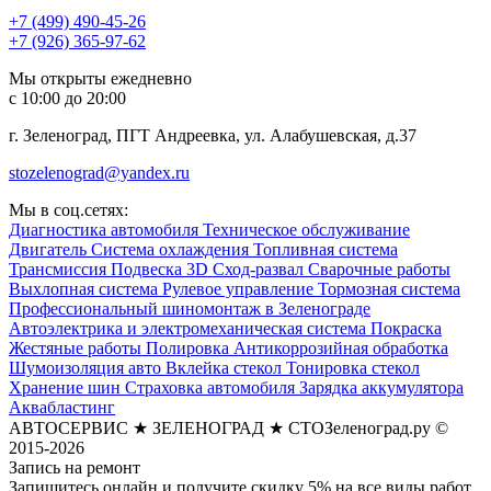
+7 (499)
490-45-26
+7 (926) 365-97-62
Мы открыты ежедневно
с 10:00 до 20:00
г. Зеленоград, ПГТ Андреевка, ул. Алабушевская, д.37
stozelenograd@yandex.ru
Мы в соц.сетях:
Диагностика автомобиля
Техническое обслуживание
Двигатель
Система охлаждения
Топливная система
Трансмиссия
Подвеска
3D Сход-развал
Сварочные работы
Выхлопная система
Рулевое управление
Тормозная система
Профессиональный шиномонтаж в Зеленограде
Автоэлектрика и электромеханическая система
Покраска
Жестяные работы
Полировка
Антикоррозийная обработка
Шумоизоляция авто
Вклейка стекол
Тонировка стекол
Хранение шин
Страховка автомобиля
Зарядка аккумулятора
Аквабластинг
АВТОСЕРВИС ★ ЗЕЛЕНОГРАД ★ СТОЗеленоград.ру ©
2015-2026
Запись на ремонт
Запишитесь онлайн и получите скидку 5% на все виды работ.