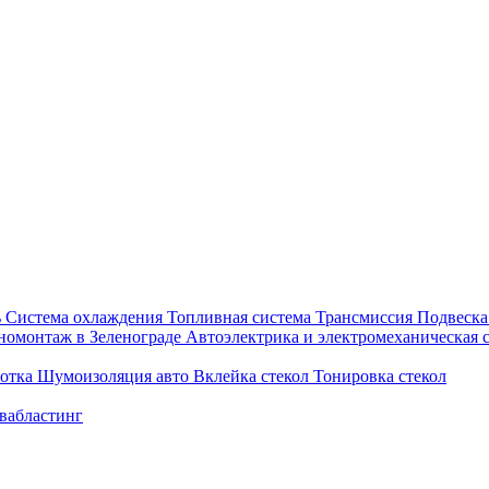
ь
Система охлаждения
Топливная система
Трансмиссия
Подвеск
омонтаж в Зеленограде
Автоэлектрика и электромеханическая 
ботка
Шумоизоляция авто
Вклейка стекол
Тонировка стекол
вабластинг