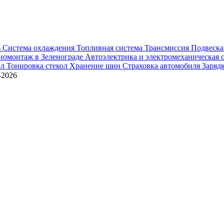
ь
Система охлаждения
Топливная система
Трансмиссия
Подвеск
омонтаж в Зеленограде
Автоэлектрика и электромеханическая 
ол
Тонировка стекол
Хранение шин
Страховка автомобиля
Заряд
2026