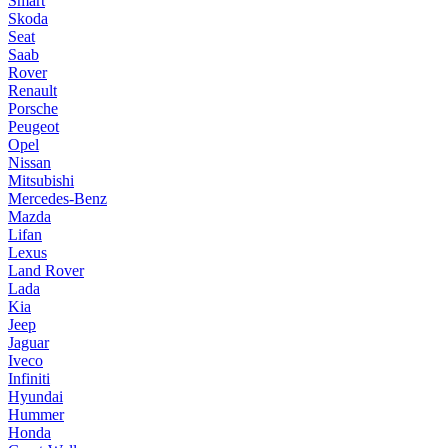
Smart
Skoda
Seat
Saab
Rover
Renault
Porsche
Peugeot
Opel
Nissan
Mitsubishi
Mercedes-Benz
Mazda
Lifan
Lexus
Land Rover
Lada
Kia
Jeep
Jaguar
Iveco
Infiniti
Hyundai
Hummer
Honda