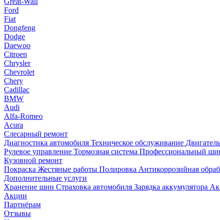
Great-Wall
Ford
Fiat
Dongfeng
Dodge
Daewoo
Citroen
Chrysler
Chevrolet
Chery
Cadillac
BMW
Audi
Alfa-Romeo
Acura
Слесарный ремонт
Диагностика автомобиля
Техническое обслуживание
Двигател
Рулевое управление
Тормозная система
Профессиональный шин
Кузовной ремонт
Покраска
Жестяные работы
Полировка
Антикоррозийная обра
Дополнительные услуги
Хранение шин
Страховка автомобиля
Зарядка аккумулятора
Ак
Акции
Партнёрам
Отзывы