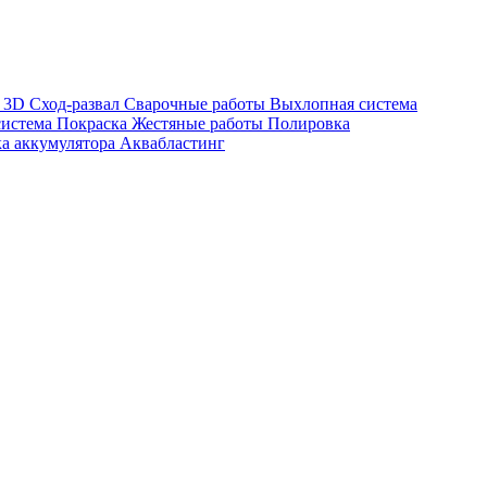
а
3D Сход-развал
Сварочные работы
Выхлопная система
система
Покраска
Жестяные работы
Полировка
ка аккумулятора
Аквабластинг