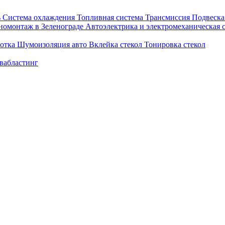
ь
Система охлаждения
Топливная система
Трансмиссия
Подвеск
омонтаж в Зеленограде
Автоэлектрика и электромеханическая 
ботка
Шумоизоляция авто
Вклейка стекол
Тонировка стекол
вабластинг