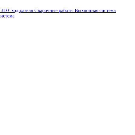
а
3D Сход-развал
Сварочные работы
Выхлопная система
система