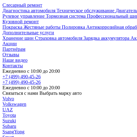
Слесарный ремонт
Диагностика автомобиля
Техническое обслуживание
Двигател
Рулевое управление
Тормозная система
Профессиональный шин
Кузовной ремонт
Покраска
Жестяные работы
Полировка
Антикоррозийная обра
Дополнительные услуги
Хранение шин
Страховка автомобиля
Зарядка аккумулятора
Ак
Акции
Партнёрам
Отзывы
Наше видео
Контакты
Ежедневно с
10:00
до
20:00
+7 (499)
490-45-26
+7 (499)
490-45-26
Ежедневно с
10:00
до
20:00
Связаться с нами
Выбрать марку авто
Volvo
Volkswagen
UAZ
Toyota
Suzuki
Subaru
SsangYong